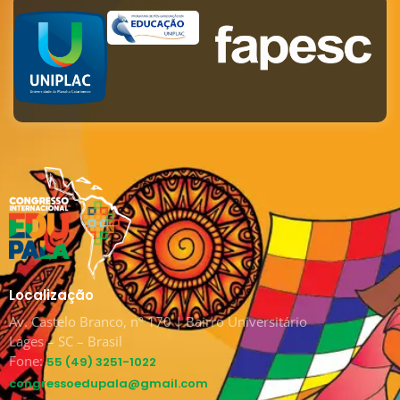
Localização
Av. Castelo Branco, nº 170 | Bairro Universitário
Lages – SC – Brasil
Fone:
55 (49) 3251-1022
congressoedupala@gmail.com